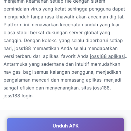
menjamin keamanan setiap file dengan sistem
pemindaian virus yang ketat sehingga pengguna dapat
mengunduh tanpa rasa khawatir akan ancaman digital.
Platform ini menawarkan kecepatan unduh yang luar
biasa stabil berkat dukungan server global yang
canggih. Dengan koleksi yang selalu diperbarui setiap
hari, joss188 memastikan Anda selalu mendapatkan
versi terbaru dari aplikasi favorit Anda
joss188 aplikasi
..
Antarmuka yang sederhana dan intuitif memudahkan
navigasi bagi semua kalangan pengguna, menjadikan
pengalaman mencari dan memasang aplikasi menjadi
sangat efisien dan menyenangkan.
situs joss188
.
joss188 login
.
Unduh APK