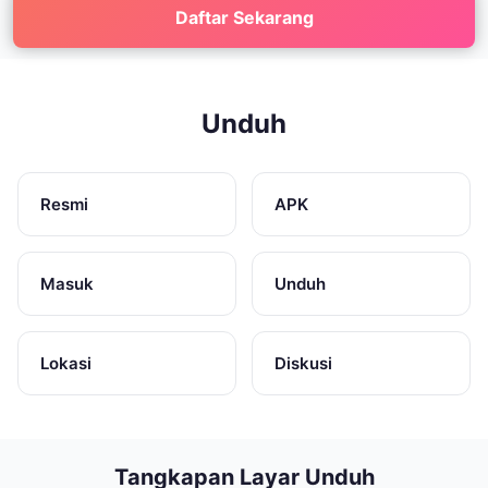
Daftar Sekarang
Unduh
Resmi
APK
Masuk
Unduh
Lokasi
Diskusi
Tangkapan Layar Unduh