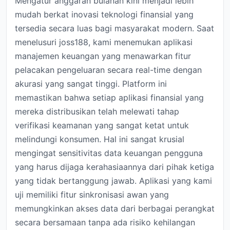
Mengatur anggaran bulanan kini menjadi lebih
mudah berkat inovasi teknologi finansial yang
tersedia secara luas bagi masyarakat modern. Saat
menelusuri joss188, kami menemukan aplikasi
manajemen keuangan yang menawarkan fitur
pelacakan pengeluaran secara real-time dengan
akurasi yang sangat tinggi. Platform ini
memastikan bahwa setiap aplikasi finansial yang
mereka distribusikan telah melewati tahap
verifikasi keamanan yang sangat ketat untuk
melindungi konsumen. Hal ini sangat krusial
mengingat sensitivitas data keuangan pengguna
yang harus dijaga kerahasiaannya dari pihak ketiga
yang tidak bertanggung jawab. Aplikasi yang kami
uji memiliki fitur sinkronisasi awan yang
memungkinkan akses data dari berbagai perangkat
secara bersamaan tanpa ada risiko kehilangan