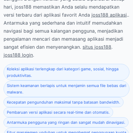
hari, joss188 memastikan Anda selalu mendapatkan
versi terbaru dari aplikasi favorit Anda
joss188 aplikasi
..
Antarmuka yang sederhana dan intuitif memudahkan
navigasi bagi semua kalangan pengguna, menjadikan
pengalaman mencari dan memasang aplikasi menjadi
sangat efisien dan menyenangkan.
situs joss188
.
joss188 login
.
Koleksi aplikasi terlengkap dari kategori game, sosial, hingga
produktivitas.
Sistem keamanan berlapis untuk menjamin semua file bebas dari
malware.
Kecepatan pengunduhan maksimal tanpa batasan bandwidth.
Pembaruan versi aplikasi secara real-time dan otomatis.
Antarmuka pengguna yang ringan dan sangat mudah dinavigasi.
Fitur manajemen unduhan untuk menghemat penggunaan kuota