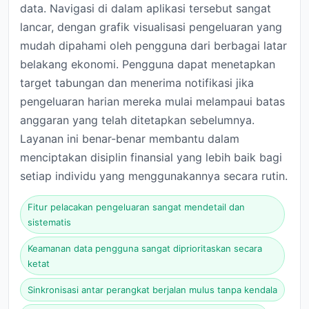
data. Navigasi di dalam aplikasi tersebut sangat
lancar, dengan grafik visualisasi pengeluaran yang
mudah dipahami oleh pengguna dari berbagai latar
belakang ekonomi. Pengguna dapat menetapkan
target tabungan dan menerima notifikasi jika
pengeluaran harian mereka mulai melampaui batas
anggaran yang telah ditetapkan sebelumnya.
Layanan ini benar-benar membantu dalam
menciptakan disiplin finansial yang lebih baik bagi
setiap individu yang menggunakannya secara rutin.
Fitur pelacakan pengeluaran sangat mendetail dan
sistematis
Keamanan data pengguna sangat diprioritaskan secara
ketat
Sinkronisasi antar perangkat berjalan mulus tanpa kendala