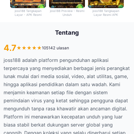
joss188 Tangkapan
joss188 Preview - Resmi
joss188 Tangkapan
Layar - APK Resmi
Unduh
Layar Resmi APK
Tentang
4.7
★
★
★
★
★
105142 ulasan
joss188 adalah platform pengunduhan aplikasi
terpercaya yang menyediakan berbagai jenis perangkat
lunak mulai dari media sosial, video, alat utilitas, game,
hingga aplikasi pendidikan dalam satu wadah. Kami
menjamin keamanan setiap file dengan sistem
pemindaian virus yang ketat sehingga pengguna dapat
mengunduh tanpa rasa khawatir akan ancaman digital.
Platform ini menawarkan kecepatan unduh yang luar
biasa stabil berkat dukungan server global yang
canggih. Dengan koleksi yang selalu diperbarui setiap