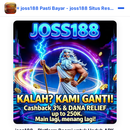
⭐ joss188 Pasti Bayar - joss188 Situs Resmi Terbaru