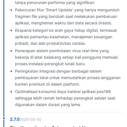
tanpa penurunan performa yang signifikan.
Peluncuran fitur 'Smart Update' yang hanya mengunduh
fragmen file yang berubah saat melakukan pembaruan
aplikasi, menghemat waktu dan data secara drastis.
Ekspansi kategori ke arah gaya hidup digital, termasuk
aplikasi pemantau kesehatan, manajemen keuangan
pribadi, dan alat produktivitas cerdas.
Penerapan sistem pemindaian virus real-time yang
bekerja di latar belakang setiap kali pengguna memulai
proses instalasi perangkat lunak baru.
Peningkatan integrasi dengan berbagai sistem
pembayaran lokal untuk memudahkan proses langganan
konten premium di dalam platform.
Optimalisasi konsumsi daya baterai aplikasi joss188
sehingga lebih ramah terhadap perangkat seluler saat
digunakan dalam durasi yang lama.
2.7.0
2026-03-30