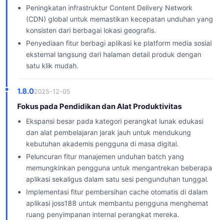
Peningkatan infrastruktur Content Delivery Network
(CDN) global untuk memastikan kecepatan unduhan yang
konsisten dari berbagai lokasi geografis.
Penyediaan fitur berbagi aplikasi ke platform media sosial
eksternal langsung dari halaman detail produk dengan
satu klik mudah.
1.8.0
2025-12-05
Fokus pada Pendidikan dan Alat Produktivitas
Ekspansi besar pada kategori perangkat lunak edukasi
dan alat pembelajaran jarak jauh untuk mendukung
kebutuhan akademis pengguna di masa digital.
Peluncuran fitur manajemen unduhan batch yang
memungkinkan pengguna untuk mengantrekan beberapa
aplikasi sekaligus dalam satu sesi pengunduhan tunggal.
Implementasi fitur pembersihan cache otomatis di dalam
aplikasi joss188 untuk membantu pengguna menghemat
ruang penyimpanan internal perangkat mereka.