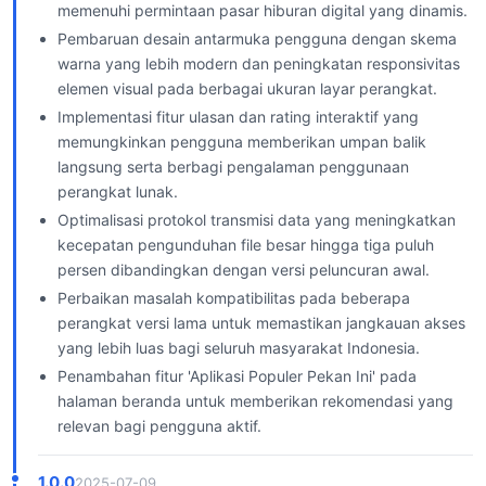
memenuhi permintaan pasar hiburan digital yang dinamis.
Pembaruan desain antarmuka pengguna dengan skema
warna yang lebih modern dan peningkatan responsivitas
elemen visual pada berbagai ukuran layar perangkat.
Implementasi fitur ulasan dan rating interaktif yang
memungkinkan pengguna memberikan umpan balik
langsung serta berbagi pengalaman penggunaan
perangkat lunak.
Optimalisasi protokol transmisi data yang meningkatkan
kecepatan pengunduhan file besar hingga tiga puluh
persen dibandingkan dengan versi peluncuran awal.
Perbaikan masalah kompatibilitas pada beberapa
perangkat versi lama untuk memastikan jangkauan akses
yang lebih luas bagi seluruh masyarakat Indonesia.
Penambahan fitur 'Aplikasi Populer Pekan Ini' pada
halaman beranda untuk memberikan rekomendasi yang
relevan bagi pengguna aktif.
1.0.0
2025-07-09