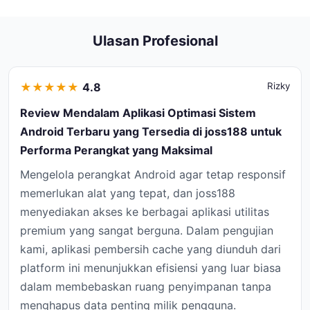
Ulasan Profesional
★
★
★
★
★
4.8
Rizky
Review Mendalam Aplikasi Optimasi Sistem
Android Terbaru yang Tersedia di joss188 untuk
Performa Perangkat yang Maksimal
Mengelola perangkat Android agar tetap responsif
memerlukan alat yang tepat, dan joss188
menyediakan akses ke berbagai aplikasi utilitas
premium yang sangat berguna. Dalam pengujian
kami, aplikasi pembersih cache yang diunduh dari
platform ini menunjukkan efisiensi yang luar biasa
dalam membebaskan ruang penyimpanan tanpa
menghapus data penting milik pengguna.