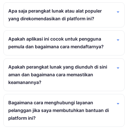
Apa saja perangkat lunak atau alat populer
yang direkomendasikan di platform ini?
Apakah aplikasi ini cocok untuk pengguna
pemula dan bagaimana cara mendaftarnya?
Apakah perangkat lunak yang diunduh di sini
aman dan bagaimana cara memastikan
keamanannya?
Bagaimana cara menghubungi layanan
pelanggan jika saya membutuhkan bantuan di
platform ini?